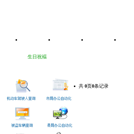
首页
大队简介
通知通报
上级文件
生日祝褔
中队链接
业务查询
共
0
页
0
条记录